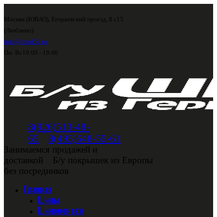
Москва (ЮВАО), Егорьевский проезд, 8 с15
(Люблино)
info@shini56.ru
Пн- Вс
10:00 - 19:00
8(926)513-48-
65
8(495)648-55-61
Занимаемся продажей и
доставкой
Б/у покрышек из Европы
без посредников
Главная
Шины
Шиномонтаж