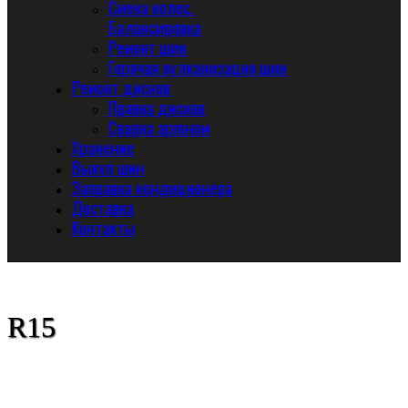
Смена колес.
Балансировка
Ремонт шин
Горячая вулканизация шин
Ремонт дисков
Правка дисков
Сварка аргоном
Хранение
Выкуп шин
Заправка кондиционера
Доставка
Контакты
R15